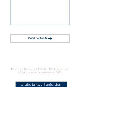
Datei hochladen
Max 15 MB. Dateiformat JPG,PDF,BMP. Die Absendung
erfolgt zu unseren Ihnen bekannten AGB's.
Gratis Entwurf anfordern