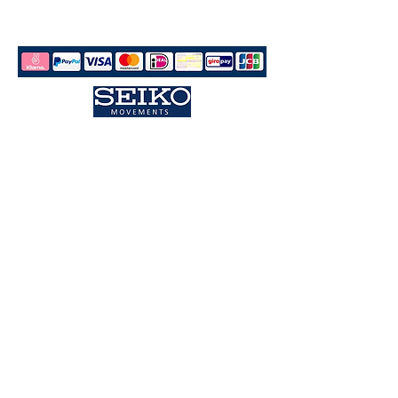
Jede unserer Vereins Uhren wird in Deutschland
erstellt, kontrolliert und mit einem PC21S
Laufwerk aus dem Hause Time Modul der SEIKO
Group angetrieben.
Bestellung aufgeben
Zahlungsmöglichkeiten
Paypal
Rechnung Privat (Klarna)
Vorkasse per
Überweisung
Gemeinden/Kommunen/Städte
Kauf auf Rechnung
Impressum
AGB