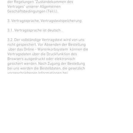
der Regelungen "Zustandekommen des
Vertrages" unserer Allgemeinen
Geschäftsbedingungen (Teil I.).
3. Vertragssprache, Vertragstextspeicherung
3.1. Vertragssprache ist deutsch .
3.2. Der vollständige Vertragstext wird von uns
nicht gespeichert. Vor Absenden der Bestellung
über das Online - Warenkorbsystem können die
Vertragsdaten über die Druckfunktion des
Browsers ausgedruckt oder elektronisch
gesichert werden. Nach Zugang der Bestellung
bei uns werden die Bestelldaten, die gesetzlich
vorgeschriebenen Informationen bei
Fernabsatzverträgen und die Allgemeinen
Geschäftsbedingungen nochmals per E-Mail an
Sie übersandt.
4. Wesentliche Merkmale der Ware oder
Dienstleistung
Die wesentlichen Merkmale der Ware und/oder
Dienstleistung finden sich im jeweiligen Angebot.
5. Preise und Zahlungsmodalitäten