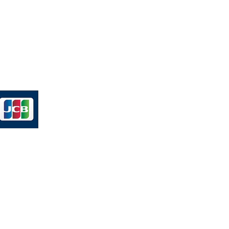
und mit
up