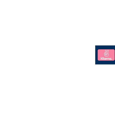
Jede u
e