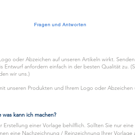
Uhren für Vereine
ung aufgeben
Fragen und Antworten
Gratis Entwurf
Ne
?
Logo oder Abzeichen auf unseren Artikeln wirkt. Senden
 Entwurf anfordern einfach in der besten Qualität zu. (So
en wir uns.)
d mit unseren Produkten und Ihrem Logo oder Abzeichen
e was kann ich machen?
 Erstellung einer Vorlage behilflich. Sollten Sie nur ein
hnen eine Nachzeichnung / Reinzeichnung Ihrer Vorlage 