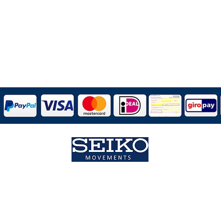
nserer Vereins Uhren wird in Deutschland erstellt, kontrolliert 
inem PC21S Laufwerk aus dem Hause Time Modul der SEIKO Gro
angetrieben.