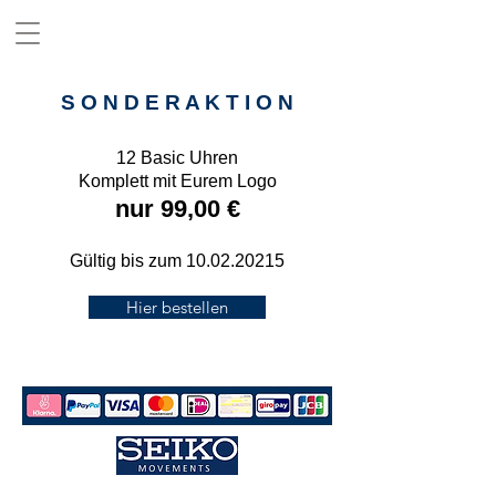
Uhren für Vereine
S O N D E R A K T I O N
12 Basic Uhren
Komplett mit Eurem Logo
nur 99,00 €
Gültig bis zum
10.02.20215
Hier bestellen
Jede unserer Vereins Uhren wird in Deutschland