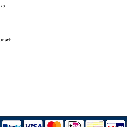
iko
Wunsch