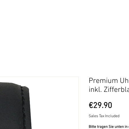
Uhren für Vereine
ung aufgeben
Fragen und Antworten
Gratis Entwurf
Ne
Premium Uhr
inkl. Zifferb
Pric
€29.90
Sales Tax Included
Bitte tragen Sie unten in