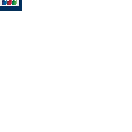
und mit
up