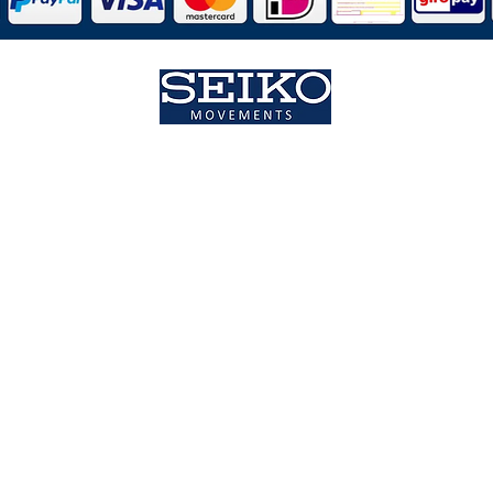
nserer Vereins Uhren wird in Deutschland erstellt, kontrolliert 
inem PC21S Laufwerk aus dem Hause Time Modul der SEIKO Gro
angetrieben.
Bestellung aufgeben
Zahlungsmöglichkeiten
Paypal
Rechnung Privat (Klarna)
Vorkasse per
Überweisung
Gemeinden/Kommunen/Städte