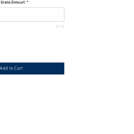
 Gratis Entwurf.
*
0/12
Add to Cart