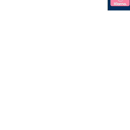
Jede u
e