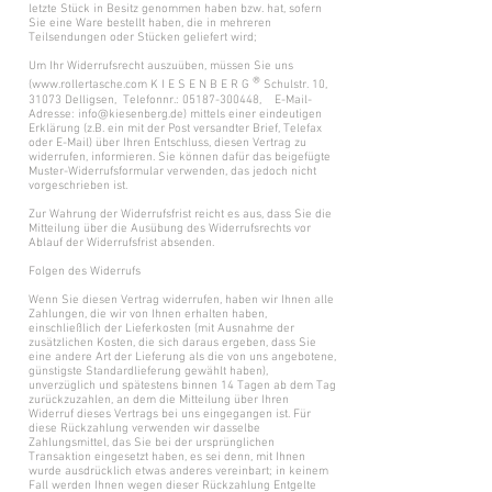
letzte Stück in Besitz genommen haben bzw. hat, sofern
Sie eine Ware bestellt haben, die in mehreren
Teilsendungen oder Stücken geliefert wird;
Um Ihr Widerrufsrecht auszuüben, müssen Sie uns
®
(
www.rollertasche.com
K I E S E N B E R G
Schulstr. 10,
31073 Delligsen, Telefonnr.:
05187-300448
, E-Mail-
Adresse:
info@kiesenberg.de
) mittels einer eindeutigen
Erklärung (z.B. ein mit der Post versandter Brief, Telefax
oder E-Mail) über Ihren Entschluss, diesen Vertrag zu
widerrufen, informieren. Sie können dafür das beigefügte
Muster-Widerrufsformular verwenden, das jedoch nicht
vorgeschrieben ist.
Zur Wahrung der Widerrufsfrist reicht es aus, dass Sie die
Mitteilung über die Ausübung des Widerrufsrechts vor
Ablauf der Widerrufsfrist absenden.
Folgen des Widerrufs
Wenn Sie diesen Vertrag widerrufen, haben wir Ihnen alle
Zahlungen, die wir von Ihnen erhalten haben,
einschließlich der Lieferkosten (mit Ausnahme der
zusätzlichen Kosten, die sich daraus ergeben, dass Sie
eine andere Art der Lieferung als die von uns angebotene,
günstigste Standardlieferung gewählt haben),
unverzüglich und spätestens binnen 14 Tagen ab dem Tag
zurückzuzahlen, an dem die Mitteilung über Ihren
Widerruf dieses Vertrags bei uns eingegangen ist. Für
diese Rückzahlung verwenden wir dasselbe
Zahlungsmittel, das Sie bei der ursprünglichen
Transaktion eingesetzt haben, es sei denn, mit Ihnen
wurde ausdrücklich etwas anderes vereinbart; in keinem
Fall werden Ihnen wegen dieser Rückzahlung Entgelte