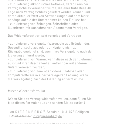
oder deren Verfallsdatum schnell überschritten würde;
- zur Lieferung alkoholischer Getränke, deren Preis bei
Vertragsschluss vereinbart wurde, die aber frühestens 30
Tage nach Vertragsschluss geliefert werden können und
deren aktueller Wert von Schwankungen auf dem Markt
abhängt, auf die der Unternehmer keinen Einfluss hat;
- zur Lieferung von Zeitungen, Zeitschriften oder
Illustrierten mit Ausnahme von Abonnement-Verträgen.
Das Widerrufsrecht erlischt vorzeitig bei Verträgen
- zur Lieferung versiegelter Waren, die aus Gründen des
Gesundheitsschutzes oder der Hygiene nicht zur
Rückgabe geeignet sind, wenn ihre Versiegelung nach der
Lieferung entfernt wurde;
- zur Lieferung von Waren, wenn diese nach der Lieferung
aufgrund ihrer Beschaffenheit untrennbar mit anderen
Gütern vermischt wurden;
- zur Lieferung von Ton- oder Videoaufnahmen oder
Computersoftware in einer versiegelten Packung, wenn
die Versiegelung nach der Lieferung entfernt wurde.
Muster-Widerrufsformular
(Wenn Sie den Vertrag widerrufen wollen, dann füllen Sie
bitte dieses Formular aus und senden Sie es zurück.)
®
- An K I E S E N B E R G
, Schulstr. 10, 31073 Delligsen,
E-Mail-Adresse:
info@kiesenberg.de
:
- Hiermit widerrufe(n) ich/ wir (*) den von mir/ uns (*)
abgeschlossenen Vertrag über den Kauf der folgenden
Waren (*)/